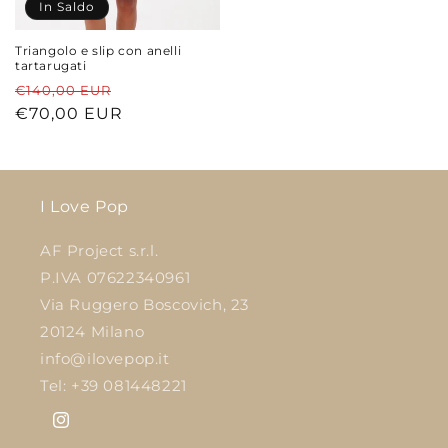
In Saldo
Triangolo e slip con anelli
tartarugati
Prezzo
Prezzo
€140,00 EUR
di
€70,00 EUR
scontato
listino
I Love Pop
AF Project s.r.l.
P.IVA 07622340961
Via Ruggero Boscovich, 23
20124 Milano
info@ilovepop.it
Tel: +39 081448221
Instagram