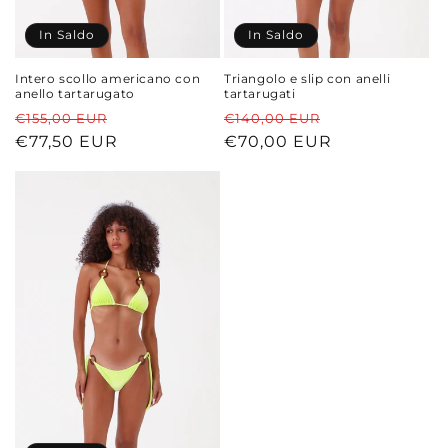
In Saldo
In Saldo
Intero scollo americano con
Triangolo e slip con anelli
anello tartarugato
tartarugati
Prezzo
Prezzo
Prezzo
Prezzo
€155,00 EUR
€140,00 EUR
di
€77,50 EUR
scontato
di
€70,00 EUR
scontato
listino
listino