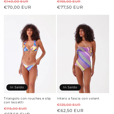
Prezzo
Prezzo
Prezzo
Prezzo
€140,00 EUR
€155,00 EUR
di
€70,00 EUR
scontato
di
€77,50 EUR
scontato
listino
listino
In Saldo
In Saldo
Triangolo con rouches e slip
Intero a fascia con volant
con laccetti
Prezzo
Prezzo
€125,00 EUR
Prezzo
Prezzo
€115,00 EUR
di
€62,50 EUR
scontato