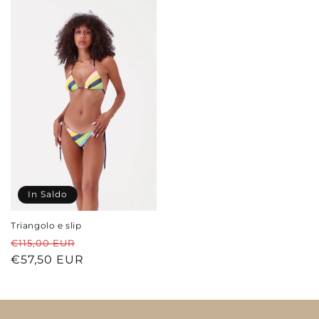
In Saldo
Triangolo e slip
Prezzo
Prezzo
€115,00 EUR
di
€57,50 EUR
scontato
listino