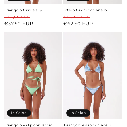
Triangolo fisso e slip
Intero trikini con anello
Prezzo
Prezzo
Prezzo
Prezzo
€115,00 EUR
€125,00 EUR
di
€57,50 EUR
scontato
di
€62,50 EUR
scontato
listino
listino
In Saldo
In Saldo
Triangolo e slip con laccio
Triangolo e slip con anelli