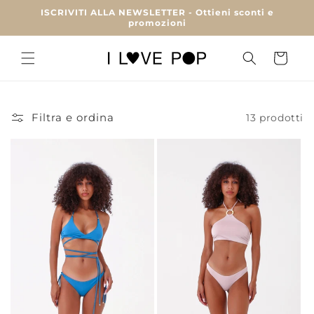
Vai
ISCRIVITI ALLA NEWSLETTER - Ottieni sconti e
direttamente
promozioni
ai contenuti
Carrello
Filtra e ordina
13 prodotti