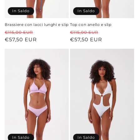
In Saldo
In Saldo
Brassiere con lacci lunghi e slip
Top con anello e slip
Prezzo
Prezzo
Prezzo
Prezzo
€115,00 EUR
€115,00 EUR
di
€57,50 EUR
scontato
di
€57,50 EUR
scontato
listino
listino
In Saldo
In Saldo