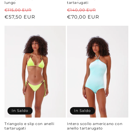
lungo
tartarugati
Prezzo
Prezzo
Prezzo
Prezzo
€115,00 EUR
€140,00 EUR
di
€57,50 EUR
scontato
di
€70,00 EUR
scontato
listino
listino
In Saldo
In Saldo
Triangolo e slip con anelli
Intero scollo americano con
tartarugati
anello tartarugato