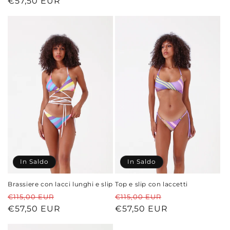
di
€57,50 EUR
scontato
listino
listino
In Saldo
In Saldo
Brassiere con lacci lunghi e slip
Top e slip con laccetti
Prezzo
Prezzo
Prezzo
Prezzo
€115,00 EUR
€115,00 EUR
di
€57,50 EUR
scontato
di
€57,50 EUR
scontato
listino
listino